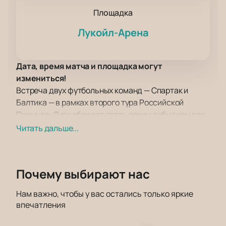
Площадка
Лукойл-Арена
Дата, время матча и площадка могут
измениться!
Встреча двух футбольных команд — Спартак и
Балтика — в рамках второго тура Российской
Премьер-Лиги обещает стать ярким событием для
всех любителей спорта. Этот матч пройдет на
Читать дальше...
современном стадионе «Лукойл Арена», который
расположен в сердце Москвы и славится своей
атмосферой и удобством для зрителей.
Почему выбирают нас
«Лукойл Арена» — это не просто место проведения
спортивных мероприятий, а настоящий храм
Нам важно, чтобы у вас остались только яркие
футбола. Стадион оснащен по последнему слову
впечатления
техники, что обеспечивает комфортное
пребывание для каждого болельщика.