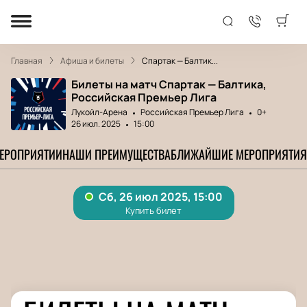
Главная
Афиша и билеты
Спартак — Балтик...
Билеты на матч Спартак — Балтика,
Российская Премьер Лига
Лукойл-Арена
Российская Премьер Лига
0+
26 июл. 2025
15:00
МЕРОПРИЯТИИ
НАШИ ПРЕИМУЩЕСТВА
БЛИЖАЙШИЕ МЕРОПРИЯТИЯ