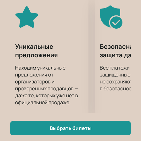
перспективным и сильным игроком.
Можно сколько угодно строить догадки и
предположения или изучать прогнозы на
предстоящую игру, а можно просто прийти на нее и
поддержать свой любимый клуб личным
присутствием на трибунах стадиона.
Уникальные
Безопасная 
Побывать на игре можно купив билеты на матч
предложения
защита данн
Спартак - Краснодар онлайн. Только посещение
стадиона дарит живые эмоции от игры, не
Находим уникальные
Все платежи про
сравнимые ни с одной трансляцией!
предложения от
защищённые шлю
организаторов и
не сохраняются 
проверенных продавцов —
в безопасности.
даже те, которых уже нет в
официальной продаже.
Выбрать билеты