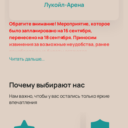
Лукойл-Арена
Обратите внимание! Мероприятие, которое
было запланировано на 16 сентября,
перенесено на 18 сентября. Приносим
извинения за возможные неудобства, ранее
приобретенные билеты остаются
действительными.
Читать дальше...
Дата и время начала матча могут измениться!
Футбольные болельщики станут свидетелями
захватывающего противостояния: «Спартак»
Почему выбирают нас
встретится с «Ростовом» в рамках Кубка России.
Этот матч будет одним из самых ярких событий
Нам важно, чтобы у вас остались только яркие
сезона и пройдет на современной Лукойл-Арене,
впечатления
которая славится своей атмосферой и комфортом
для зрителей.
Лукойл-Арена — это не просто стадион, а
настоящий храм футбола. Современная