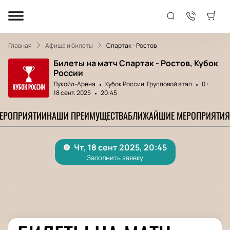
Главная
Афиша и билеты
Спартак - Ростов
Билеты на матч Спартак - Ростов, Кубок
России
Лукойл-Арена
Кубок России. Групповой этап
0+
18 сент. 2025
20:45
МЕРОПРИЯТИИ
НАШИ ПРЕИМУЩЕСТВА
БЛИЖАЙШИЕ МЕРОПРИЯТИЯ