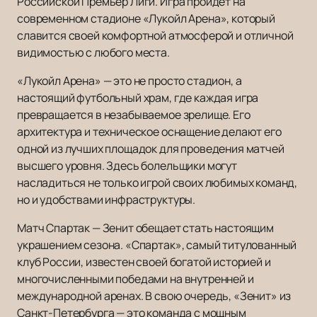
Российской Премьер Лиги. Игра пройдет на
современном стадионе «Лукойл Арена», который
славится своей комфортной атмосферой и отличной
видимостью с любого места.
«Лукойл Арена» — это не просто стадион, а
настоящий футбольный храм, где каждая игра
превращается в незабываемое зрелище. Его
архитектура и техническое оснащение делают его
одной из лучших площадок для проведения матчей
высшего уровня. Здесь болельщики могут
насладиться не только игрой своих любимых команд,
но и удобствами инфраструктуры.
Матч Спартак — Зенит обещает стать настоящим
украшением сезона. «Спартак», самый титулованный
клуб России, известен своей богатой историей и
многочисленными победами на внутренней и
международной аренах. В свою очередь, «Зенит» из
Санкт-Петербурга — это команда с мощным