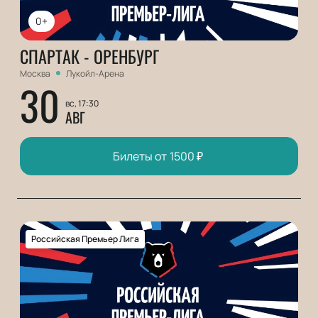
0+
СПАРТАК - ОРЕНБУРГ
Москва
Лукойл-Арена
30
вс, 17:30
АВГ
Билеты от
1500
₽
Российская Премьер Лига