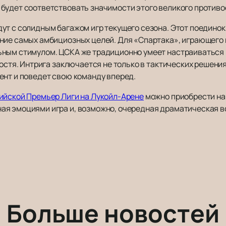
будет соответствовать значимости этого великого противо
ут с солидным багажом игр текущего сезона. Этот поединок
ние самых амбициозных целей. Для «Спартака», играющего 
ным стимулом. ЦСКА же традиционно умеет настраиваться н
остя. Интрига заключается не только в тактических решениях
ент и поведет свою команду вперед.
ийской Премьер Лиги на Лукойл-Арене
можно приобрести на
я эмоциями игра и, возможно, очередная драматическая вс
Больше новостей