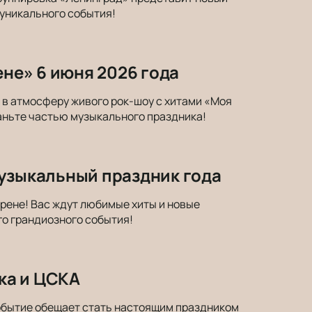
 уникального события!
ене» 6 июня 2026 года
ь в атмосферу живого рок-шоу с хитами «Моя
аньте частью музыкального праздника!
музыкальный праздник года
рене! Вас ждут любимые хиты и новые
го грандиозного события!
ка и ЦСКА
обытие обещает стать настоящим праздником