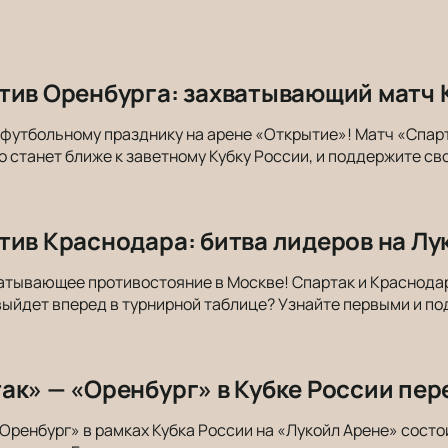
тив Оренбурга: захватывающий матч 
 футбольному празднику на арене «Открытие»! Матч «Спар
о станет ближе к заветному Кубку России, и поддержите св
тив Краснодара: битва лидеров на Л
атывающее противостояние в Москве! Спартак и Краснодар,
выйдет вперед в турнирной таблице? Узнайте первыми и п
ак» — «Оренбург» в Кубке России пере
Оренбург» в рамках Кубка России на «Лукойл Арене» состо