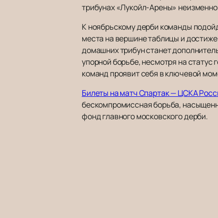
трибунах «Лукойл-Арены» неизменно 
К ноябрьскому дерби команды подойд
места на вершине таблицы и достиже
домашних трибун станет дополнитель
упорной борьбе, несмотря на статус г
команд проявит себя в ключевой мом
Билеты на матч Спартак — ЦСКА Росс
бескомпромиссная борьба, насыщенна
фонд главного московского дерби.