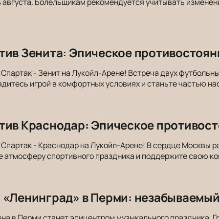
 августа. Болельщикам рекомендуется учитывать изменен
тив Зенита: Эпическое противостоян
 Спартак - Зенит на Лукойл-Арене! Встреча двух футбольн
дитесь игрой в комфортных условиях и станьте частью на
тив Краснодар: Эпическое противост
 Спартак - Краснодар на Лукойл-Арене! В сердце Москвы р
е атмосферу спортивного праздника и поддержите свою к
 «Ленинград» в Перми: незабываемый
на в Перми станет эпицентром музыкального праздника. 