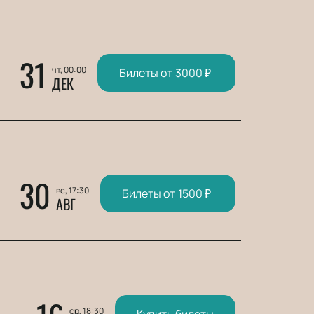
31
чт, 00:00
Билеты от
3000
₽
ДЕК
30
вс, 17:30
Билеты от
1500
₽
АВГ
ср, 18:30
Купить билеты