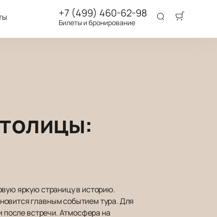
+7 (499) 460-62-98
ты
Билеты и бронирование
столицы:
овую яркую страницу в историю.
новится главным событием тура. Для
и после встречи. Атмосфера на