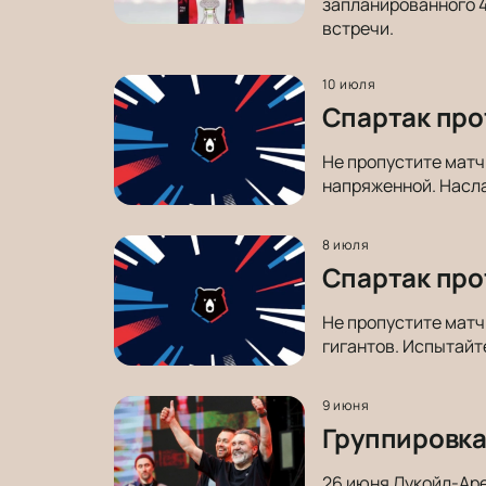
запланированного 4
встречи.
10 июля
Спартак про
Не пропустите матч
напряженной. Насла
8 июля
Спартак про
Не пропустите матч
гигантов. Испытайт
9 июня
Группировка
26 июня Лукойл-Аре