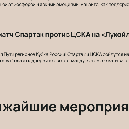
ной атмосферой и яркими эмоциями. Узнайте, как поддерж
атч Спартак против ЦСКА на «Лукойл 
л Пути регионов Кубка России! Спартак и ЦСКА сойдутся н
о футбола и поддержите свою команду в этом захватываю
ижайшие мероприя