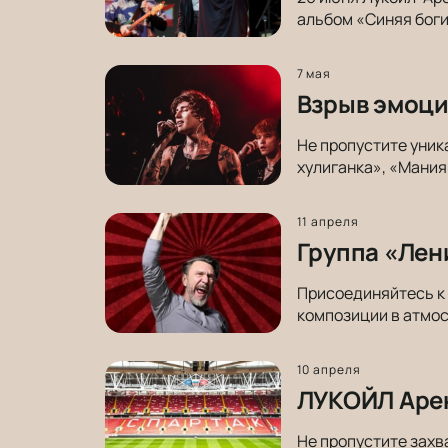
альбом «Синяя боги
7 мая
Взрыв эмоций
Не пропустите уник
хулиганка», «Мания
11 апреля
Группа «Лен
Присоединяйтесь к 
композиции в атмос
10 апреля
ЛУКОЙЛ Арен
Не пропустите захв