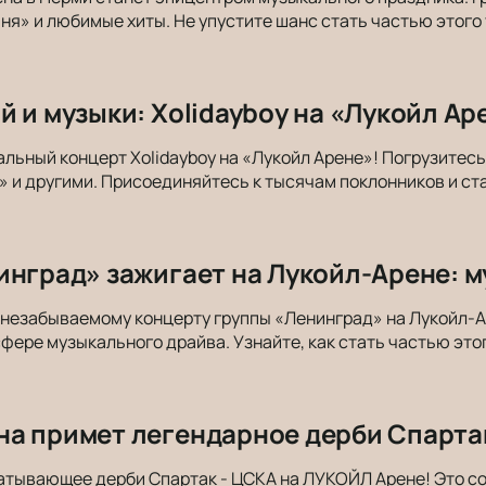
ня» и любимые хиты. Не упустите шанс стать частью этого
 и музыки: Xolidayboy на «Лукойл Ар
альный концерт Xolidayboy на «Лукойл Арене»! Погрузитес
» и другими. Присоединяйтесь к тысячам поклонников и ст
инград» зажигает на Лукойл-Арене: 
незабываемому концерту группы «Ленинград» на Лукойл-А
фере музыкального драйва. Узнайте, как стать частью это
а примет легендарное дерби Спарта
атывающее дерби Спартак - ЦСКА на ЛУКОЙЛ Арене! Это с