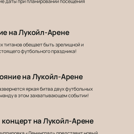
ие даты при планировании посещения
ие на Лукойл-Арене
ых титанов обещает быть зрелищной и
стоящего футбольного праздника!
ояние на Лукойл-Арене
азвернется яркая битва двух футбольных
оманду в этом захватывающем событии!
 концерт на Лукойл-Арене
Группировка «Ленинград» представит новый