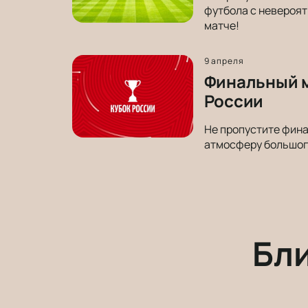
футбола с невероят
матче!
9 апреля
Финальный м
России
Не пропустите фина
атмосферу большог
Бл