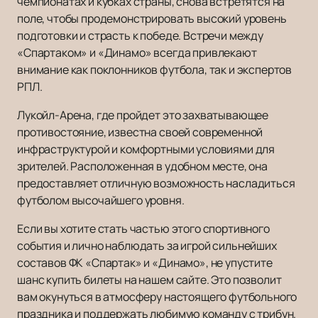
чемпионатах и кубках страны, снова встретятся на
поле, чтобы продемонстрировать высокий уровень
подготовки и страсть к победе. Встречи между
«Спартаком» и «Динамо» всегда привлекают
внимание как поклонников футбола, так и экспертов
РПЛ.
Лукойл-Арена, где пройдет это захватывающее
противостояние, известна своей современной
инфраструктурой и комфортными условиями для
зрителей. Расположенная в удобном месте, она
предоставляет отличную возможность насладиться
футболом высочайшего уровня.
Если вы хотите стать частью этого спортивного
события и лично наблюдать за игрой сильнейших
составов ФК «Спартак» и «Динамо», не упустите
шанс купить билеты на нашем сайте. Это позволит
вам окунуться в атмосферу настоящего футбольного
праздника и поддержать любимую команду с трибун.