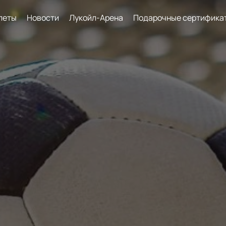
леты
Новости
Лукойл-Арена
Подарочные сертифика