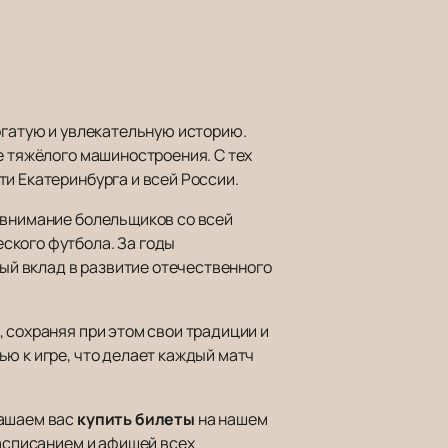
огатую и увлекательную историю.
е тяжёлого машиностроения. С тех
и Екатеринбурга и всей России.
 внимание болельщиков со всей
ского футбола. За годы
й вклад в развитие отечественного
 сохраняя при этом свои традиции и
ю к игре, что делает каждый матч
лашаем вас
купить билеты
на нашем
расписанием и афишей всех