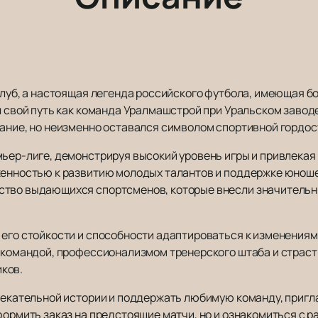
клуб, а настоящая легенда российского футбола, имеющая б
л свой путь как команда Уралмашстрой при Уральском завод
ание, но неизменно оставался символом спортивной гордост
мьер-лиге, демонстрируя высокий уровень игры и привлекая
женностью к развитию молодых талантов и поддержке юноше
ство выдающихся спортсменов, которые внесли значительны
его стойкости и способности адаптироваться к изменениям,
 командой, профессионализмом тренерского штаба и страсть
ков.
влекательной истории и поддержать любимую команду, приг
формить заказ на предстоящие матчи, но и ознакомиться с 