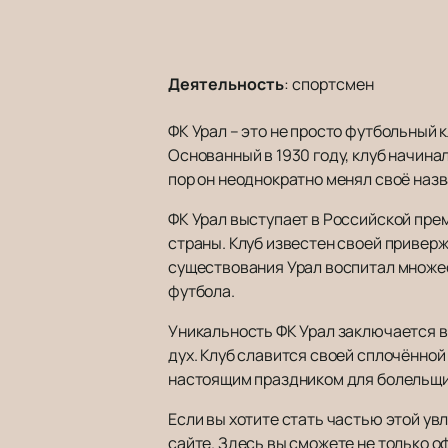
Деятельность
:
спортсмен
ФК Урал – это не просто футбольный 
Основанный в 1930 году, клуб начина
пор он неоднократно менял своё назв
ФК Урал выступает в Российской пре
страны. Клуб известен своей привер
существования Урал воспитал множе
футбола.
Уникальность ФК Урал заключается в 
дух. Клуб славится своей сплочённой
настоящим праздником для болельщи
Если вы хотите стать частью этой у
сайте. Здесь вы сможете не только о