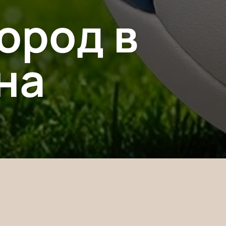
ород в
на