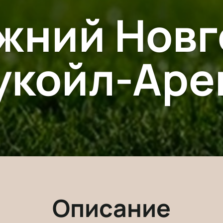
жний Новг
укойл-Аре
Описание