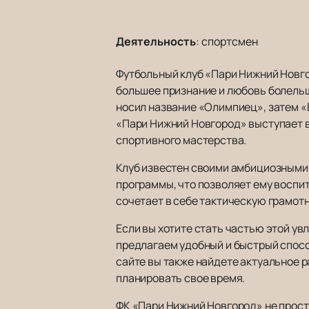
Деятельность
:
спортсмен
Футбольный клуб «Пари Нижний Новго
большее признание и любовь болельщи
носил название «Олимпиец», затем «В
«Пари Нижний Новгород» выступает в
спортивного мастерства.
Клуб известен своими амбициозными
программы, что позволяет ему воспи
сочетает в себе тактическую грамот
Если вы хотите стать частью этой у
предлагаем удобный и быстрый спосо
сайте вы также найдете актуальное 
планировать свое время.
ФК «Пари Нижний Новгород» не прост