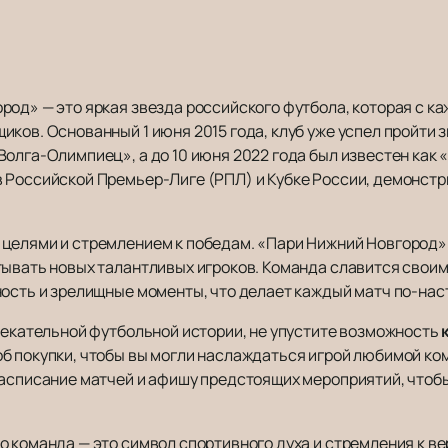
род» — это яркая звезда российского футбола, которая с к
ков. Основанный 1 июня 2015 года, клуб уже успел пройти 
олга-Олимпиец», а до 10 июня 2022 года был известен как 
 Российской Премьер-Лиге (РПЛ) и Кубке России, демонстр
 целями и стремлением к победам. «Пари Нижний Новгород
тывать новых талантливых игроков. Команда славится своим
ность и зрелищные моменты, что делает каждый матч по-н
влекательной футбольной истории, не упустите возможность
б покупки, чтобы вы могли наслаждаться игрой любимой ко
расписание матчей и афишу предстоящих мероприятий, чтобы
о команда — это символ спортивного духа и стремления к в