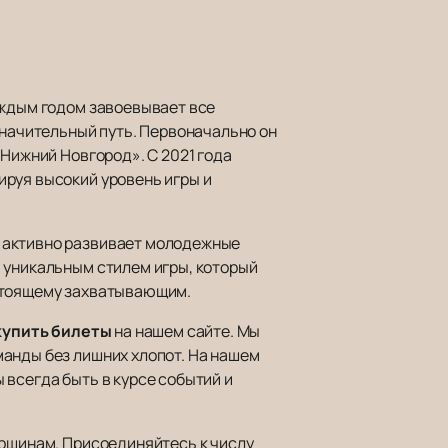
аждым годом завоевывает все
значительный путь. Первоначально он
«Нижний Новгород». С 2021 года
ируя высокий уровень игры и
» активно развивает молодежные
 уникальным стилем игры, который
астоящему захватывающим.
купить билеты
на нашем сайте. Мы
манды без лишних хлопот. На нашем
 всегда быть в курсе событий и
ершинам. Присоединяйтесь к числу